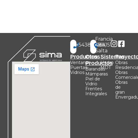
Francia
+543875664151
489,
Salta
Productos
Otros
Sistemas
Proyect
Ventanas
Hydro
Obras
Productos
Puertas
MDT
Residencia
Barandas
Vidrios
Obras
Mámparas
Comercial
Piel de
Obras
Vidrio
de
Frentes
gran
Integrales
Envergadu