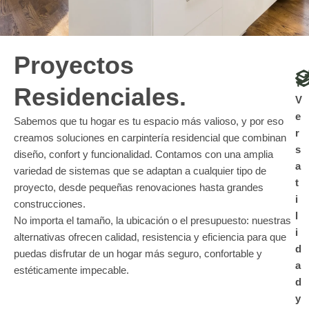
Proyectos
Residenciales.
V
e
Sabemos que tu hogar es tu espacio más valioso, y por eso
r
creamos soluciones en carpintería residencial que combinan
s
diseño, confort y funcionalidad. Contamos con una amplia
a
variedad de sistemas que se adaptan a cualquier tipo de
t
proyecto, desde pequeñas renovaciones hasta grandes
i
construcciones.
l
No importa el tamaño, la ubicación o el presupuesto: nuestras
i
alternativas ofrecen calidad, resistencia y eficiencia para que
d
puedas disfrutar de un hogar más seguro, confortable y
a
estéticamente impecable.
d
y