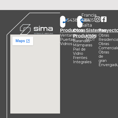
Francia
+543875664151
489,
Salta
Productos
Otros
Sistemas
Proyect
Ventanas
Hydro
Obras
Productos
Puertas
MDT
Residencia
Barandas
Vidrios
Obras
Mámparas
Comercial
Piel de
Obras
Vidrio
de
Frentes
gran
Integrales
Envergadu