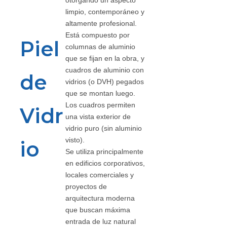
otorgando un aspecto
limpio, contemporáneo y
altamente profesional.
Está compuesto por
Piel
columnas de aluminio
que se fijan en la obra, y
cuadros de aluminio con
de
vidrios (o DVH) pegados
que se montan luego.
Los cuadros permiten
Vidr
una vista exterior de
vidrio puro (sin aluminio
visto).
io
Se utiliza principalmente
en edificios corporativos,
locales comerciales y
proyectos de
arquitectura moderna
que buscan máxima
entrada de luz natural